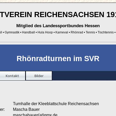
TVEREIN REICHENSACHSEN 1910
Mitglied des Landessportbundes Hessen
ll
•
Gymnastik
•
Handball
•
Hula Hoop
•
Karneval
•
Rhönrad
•
Tennis
•
Tischtennis
Rhönradturnen im SVR
Turnhalle der Kleeblattschule Reichensachsen
er:
Mascha Bauer
maschabauer(at)gmx.de