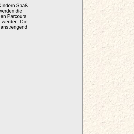
 Kindern Spaß
werden die
rden Parcours
n werden. Die
t anstrengend